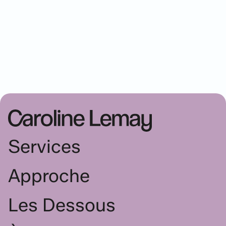
Vous vous demandez ce que je 
peux faire pour vous ?
Contactez-moi pour déterminer quel type 
d’accompagnement est le mieux adapté à votre 
milieu.
Obtenir conseil
Services
Approche
Les Dessous